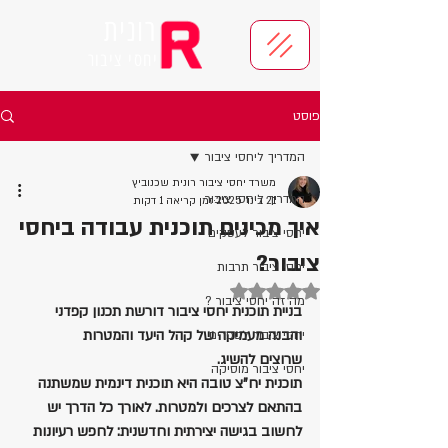
רונית
יחסי ציבור
פוסט
המדריך ליחסי ציבור
משרד יחסי ציבור רונית שכנוביץ
המדריך ליחסי ציבור
21 בינו׳ 2025
זמן קריאה 1 דקות
איך מכינים תוכנית עבודה ביחסי
יחסי ציבור לעסקים
ציבור?
יחסי ציבור תרבות
דירוג של NaN מתוך 5 כוכבים
מה זה יחסי ציבור ?
בניית תוכנית יחסי ציבור דורשת תכנון קפדני 
והבנה מעמיקה של קהל היעד והמטרות 
יחסי ציבור לספרים
שרוצים להשיג. 
יחסי ציבור מוסיקה
תוכנית יח"צ טובה היא תוכנית דינמית שמשתנה 
בהתאם לצרכים ולמטרות. לאורך כל הדרך יש 
לחשוב בגישה יצירתית וחדשנית: לחפש רעיונות 