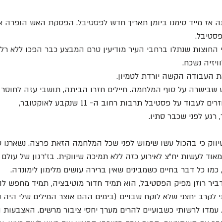
אז מייד סימנו ביומן תאריך חדש לפסטיבל. הפסקת האש הופרה אז 
סטיבל.
חוצות שנתלו ברחבי העיר מודיעין טרם המבצע כבר הפכו ללא רלוונט
יזיה נשכח.
את העבודה הקשה יורדת לטמיון.
 שבישרה על סוף המלחמה. חיילים חזרו הביתה, תושבי עזה לחוסר וו
וד על פסטיבל תרבות רחוב ה- 11 שנקבע לאוקטובר,
 רגע לפני שכבר סתיו.
שיווק כי בהכול עשו שימוש לפני שכל המלחמה הזאת פרצה. נשארנו ע
מאוד לעשות יח"צ לאירוע כזה ללא תמיכה שיווקית. בז'רגון של עולם 
כמו כל דבר בחיים כשמבינים שאין ברירה עושים מלימון לימונדה.
ר רוזן מפיק הפסטיבל, הוא תמיד חדור מוטיבציה, תמיד מחפש להזי
 לקרב יחצני שלא לוקח שבויים (בימים ההם אוצר המילים שלי היה נ
 עמדו לרשותי כשבועיים להרים מערך יחסי ציבור מרשים. האצבעות ה