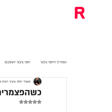
רונית
בית
המומחיות של
יחסי ציבור
המדריך ליחסי ציבור
יחסי ציבור לעסקים
משרד יחסי ציבור רונית ש
כשהפצמרים 
דירוג של NaN מתוך 5 כוכבים