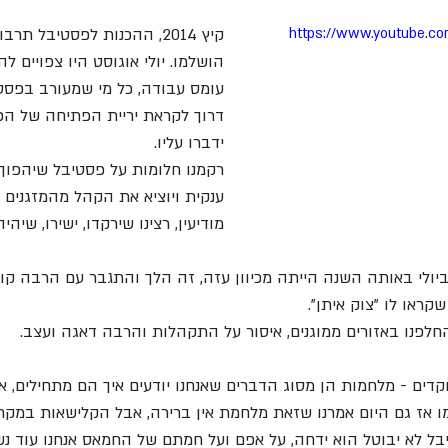
https://www.youtube.c
קיץ 2014, ההכנות לפסטיבל ת
הושלמו. יולי אוגוסט היו צפויים ל
עומס עבודה, כל מי שמעורב בפסט
דרוך לקראת יריית הפתיחה של הפ
ידברו עליו.
רקמנו חלומות על פסטיבל שיהפוך
ענקית ויוציא את הקהל מהמזגנים 
מודיעין, רצינו שירקדו, ישירו, שיהי
יולי באותה השנה הייתה מכיוון עזה, זה הלך והתגבר עם הרבה קול
ראו לו "צוק איתן".
לפנו באזורים ממוגנים, איסור על התקהלות והרבה דאגה ועצב.
דים - מלחמות הן מסוג הדברים שאנחנו יודעים איך הם מתחילים, א
כמו אז גם היום אמרנו שזאת מלחמת אין ברירה, אבל הקלישאות במקר
ל לא יבוטל הוא ידחה, על אפם ועל חמתם של החמאס אנחנו עוד נש