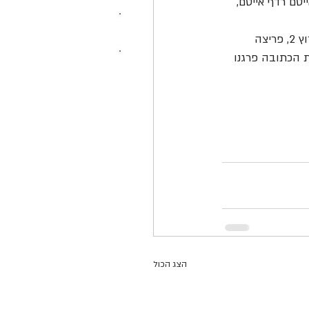
טם רדף אייטם, 
שבוע לפני הפסטיבל החששות החלו להתפוגג, את מקומם תפסו בין היתר כתבה בחדשות ערוץ 2, פריצה 
תונות הכתובה פרגנו 
הצג הכול