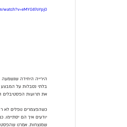
om/watch?v=eMYG87oYpj0
הירייה היחידה שנשמעה ב
בלתי נסבלות על המבצע שק
את תרועות הפסטיבלים הח
כשהפצמרים נופלים לא רוק
יודעים איך הם יסתיימו. 
שמנצחות. אמרנו שהפסטיב