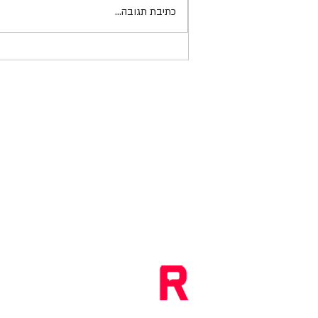
כתיבת תגובה...
רונית
יחסי ציבור