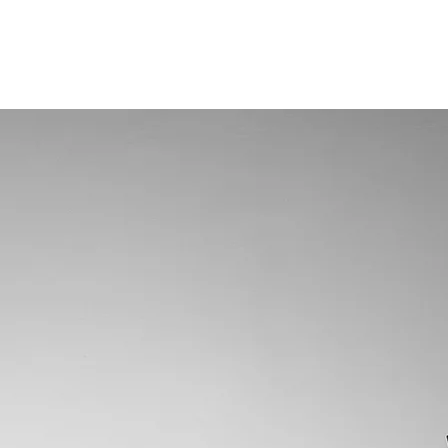
נו
תיק עבודות
המדריך ליח"צ
אודות
יצירת קש